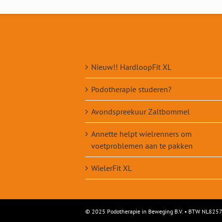
Nieuws
Nieuw!! HardloopFit XL
Podotherapie studeren?
Avondspreekuur Zaltbommel
Annette helpt wielrenners om
voetproblemen aan te pakken
WielerFit XL
© 2025 Podotherapie in Beweging B.V. • BTW NL82